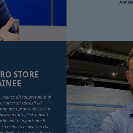
Andrea
TRO STORE
AINEE
rainee dà l’opportunità di
re numerosi consigli ed
rdinare i propri obiettivi a
niscono tutti gli strumenti
nche molto importante il
s, co-trainers e mentors che
 livello territoriale.
Vivere