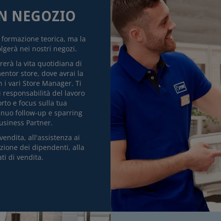
IN NEGOZIO
 formazione teorica, ma la
lgerà nei nostri negozi.
erà la vita quotidiana di
ntor store, dove avrai la
n i vari Store Manager. Ti
 responsabilità del lavoro
to e focus sulla tua
inuo follow-up e sparring
usiness Partner.
vendita, all'assistenza ai
azione dei dipendenti, alla
ti di vendita.