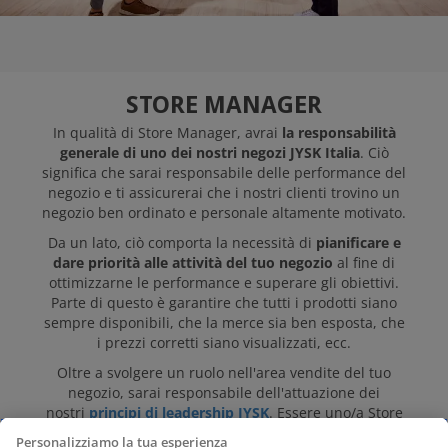
Invia la tua candidatura
STORE MANAGER
In qualità di Store Manager, avrai
la responsabilità
generale di uno dei nostri negozi JYSK Italia
. Ciò
significa che sarai responsabile delle performance del
negozio e ti assicurerai che i nostri clienti trovino un
negozio ben ordinato e personale altamente motivato.
Da un lato, ciò comporta la necessità di
pianificare e
dare priorità alle attività del tuo negozio
al fine di
ottimizzarne le performance e superare gli obiettivi.
Parte di questo è garantire che tutti i prodotti siano
sempre disponibili, che la merce sia ben esposta, che
i prezzi corretti siano visualizzati, ecc.
Oltre a svolgere un ruolo nell'area vendite del tuo
negozio, sarai responsabile dell'attuazione dei
nostri
principi di leadership JYSK
. Essere uno/a Store
Manager significa che sarà tua responsabilità
Personalizziamo la tua esperienza