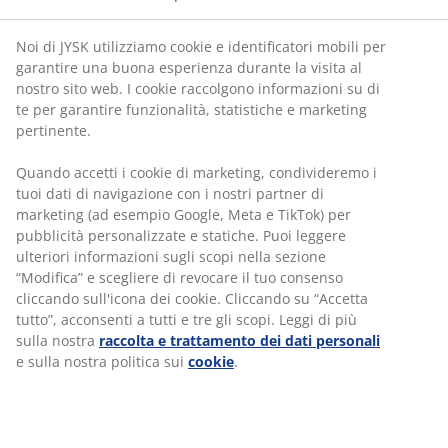
selezionare, formare, sviluppare e motivare i tuoi
collaboratori, in modo da avere sempre il team più
forte che si assicuri di soddisfare le esigenze di tutti i
Noi di JYSK utilizziamo cookie e identificatori mobili per
nostri clienti.
garantire una buona esperienza durante la visita al
nostro sito web. I cookie raccolgono informazioni su di
te per garantire funzionalità, statistiche e marketing
pertinente.
Quando accetti i cookie di marketing, condivideremo i
LA VOCE DI UN NOSTRO
tuoi dati di navigazione con i nostri partner di
marketing (ad esempio Google, Meta e TikTok) per
COLLEGA STORE MANAGER
pubblicità personalizzate e statiche. Puoi leggere
"La parte più gratificante del mio lavoro da SM è
ulteriori informazioni sugli scopi nella sezione
motivare ed ispirare la mia squadra ad avere un
“Modifica” e scegliere di revocare il tuo consenso
atteggiamento positivo. Il mio obiettivo ogni
cliccando sull'icona dei cookie. Cliccando su “Accetta
giorno è alimentare la fiducia in loro stessi,
tutto”, acconsenti a tutti e tre gli scopi. Leggi di più
tramite sfide e pianificando attività quotidiane.
sulla nostra
raccolta e trattamento dei dati personali
Nel mio Team è fondamentale che ognuno di loro
e sulla nostra politica sui
cookie
.
possa esprimere la propria idea e che abbia la
libertà di prendere decisioni. Stimolando un clima
di continuo confronto, la crescita personale e
professionale è inevitabile e le imprese impossibili